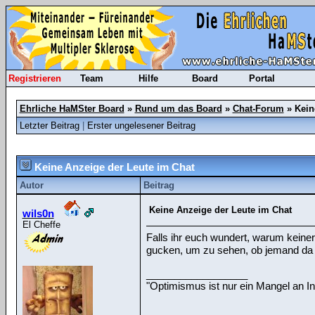
Registrieren
Team
Hilfe
Board
Portal
Ehrliche HaMSter Board
»
Rund um das Board
»
Chat-Forum
»
Kein
Letzter Beitrag
|
Erster ungelesener Beitrag
Keine Anzeige der Leute im Chat
Autor
Beitrag
Keine Anzeige der Leute im Chat
wils0n
El Cheffe
Falls ihr euch wundert, warum keiner i
gucken, um zu sehen, ob jemand da 
__________________
"Optimismus ist nur ein Mangel an In