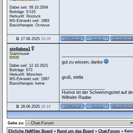
Dabei seit: 09.10.2004
Beiträge: 9.515
Herkunft: Rostock
MS-Erkrankt seit: 1993
Basistherapie: Ocrevus
27.06.2025
19:28
stellabea1
Stammuser
gut zu wissen, danke
Dabei seit: 12.10.2021
Beiträge: 673
Herkunft: München
gruß, stella
MS-Erkrankt seit: 1997
Basistherapie: keine
__________________
Humor ist der Schwimmgürtel auf d
Wilhelm Raabe
28.06.2025
19:14
Gehe zu:
Ehrliche HaMSter Board
»
Rund um das Board
»
Chat-Forum
»
Kein