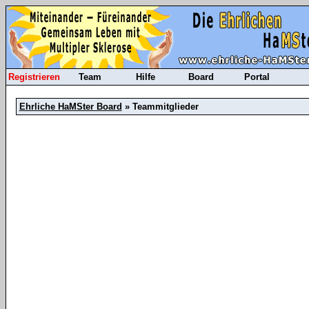
Registrieren
Team
Hilfe
Board
Portal
Ehrliche HaMSter Board
» Teammitglieder