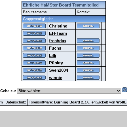
Ehrliche HaMSter Board Teammitglied
Benutzername
Kontakt
Gruppenmitglieder
Christine
EH-Team
frechdax
Fuchs
Lilli
Pünkty
Sven2004
winnie
Gehe zu:
um
Datenschutz
Forensoftware:
Burning Board 2.3.6
, entwickelt von
Wolt