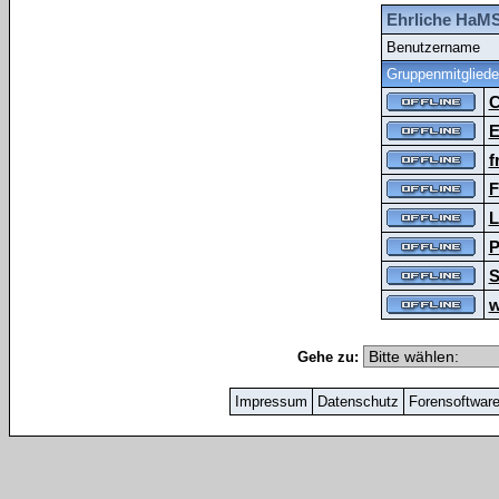
Ehrliche HaMS
Benutzername
Gruppenmitgliede
C
E
f
F
L
P
S
w
Gehe zu:
Impressum
Datenschutz
Forensoftwar