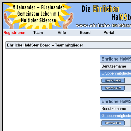
Registrieren
Team
Hilfe
Board
Portal
Ehrliche HaMSter Board
» Teammitglieder
Ehrliche HaMS
Benutzername
Gruppenmitgliede
Ehrliche HaMS
Benutzername
Gruppenmitgliede