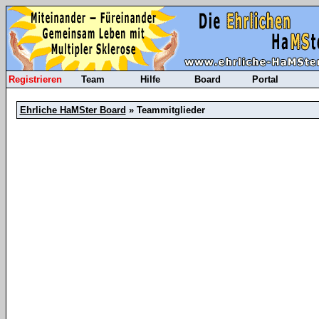
Registrieren
Team
Hilfe
Board
Portal
Ehrliche HaMSter Board
» Teammitglieder