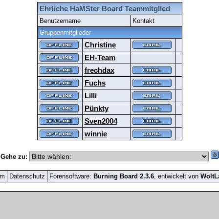
Ehrliche HaMSter Board Teammitglied
Benutzername
Kontakt
Gruppenmitglieder
Christine
EH-Team
frechdax
Fuchs
Lilli
Pünkty
Sven2004
winnie
Gehe zu:
um
Datenschutz
Forensoftware:
Burning Board 2.3.6
, entwickelt von
Wolt