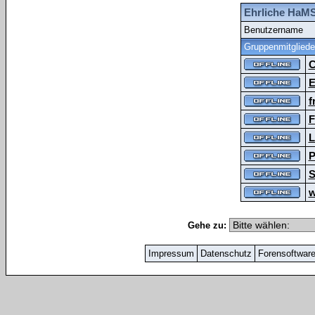
Ehrliche HaMS
Benutzername
Gruppenmitgliede
C
E
f
F
L
P
S
w
Gehe zu:
Impressum
Datenschutz
Forensoftwar