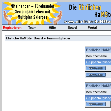
Registrieren
Team
Hilfe
Board
Portal
Ehrliche HaMSter Board
» Teammitglieder
Ehrliche HaMS
Benutzername
Gruppenmitgliede
Ehrliche HaMS
Benutzername
Gruppenmitgliede