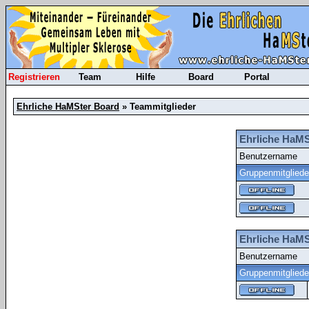
Registrieren
Team
Hilfe
Board
Portal
Ehrliche HaMSter Board
» Teammitglieder
Ehrliche HaMS
Benutzername
Gruppenmitgliede
Ehrliche HaMS
Benutzername
Gruppenmitgliede