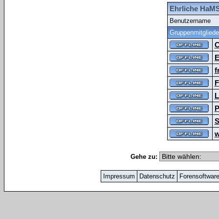
Ehrliche HaMS
Benutzername
Gruppenmitgliede
C
E
f
F
L
P
S
w
Gehe zu:
Impressum
Datenschutz
Forensoftwar