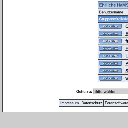
Ehrliche HaMS
Benutzername
Gruppenmitgliede
C
E
f
F
L
P
S
w
Gehe zu:
Impressum
Datenschutz
Forensoftwar