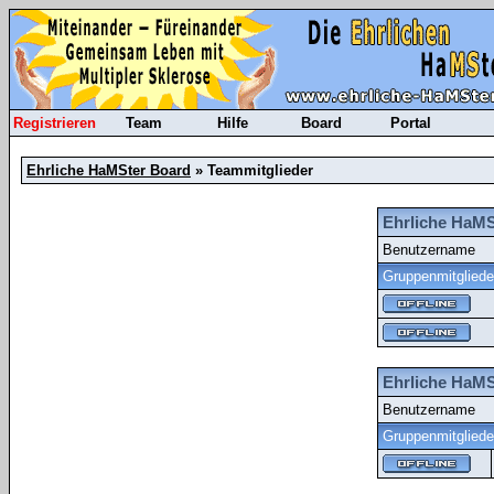
Registrieren
Team
Hilfe
Board
Portal
Ehrliche HaMSter Board
» Teammitglieder
Ehrliche HaMS
Benutzername
Gruppenmitgliede
Ehrliche HaMS
Benutzername
Gruppenmitgliede