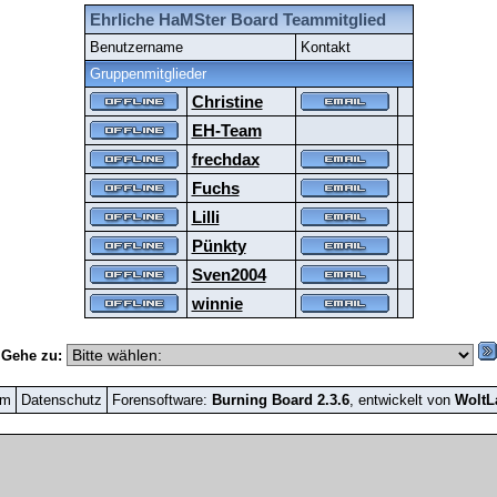
Ehrliche HaMSter Board Teammitglied
Benutzername
Kontakt
Gruppenmitglieder
Christine
EH-Team
frechdax
Fuchs
Lilli
Pünkty
Sven2004
winnie
Gehe zu:
um
Datenschutz
Forensoftware:
Burning Board 2.3.6
, entwickelt von
Wolt