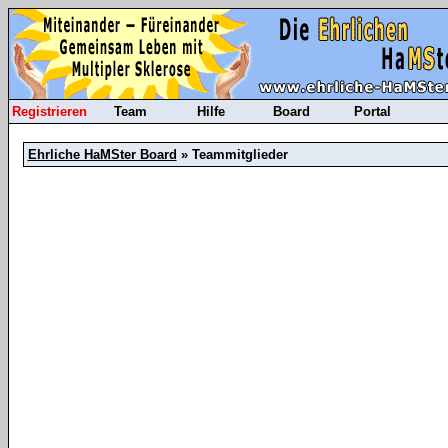
Registrieren
Team
Hilfe
Board
Portal
Ehrliche HaMSter Board
» Teammitglieder