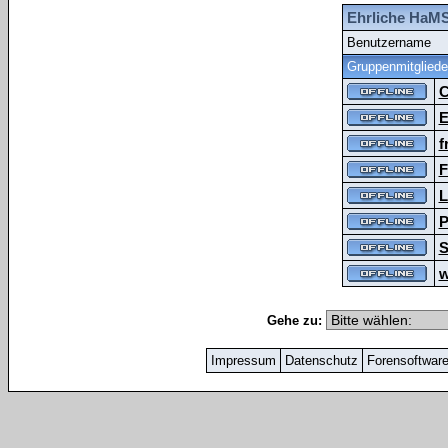
Ehrliche HaMS
Benutzername
Gruppenmitgliede
C
E
f
F
L
P
S
w
Gehe zu:
Impressum
Datenschutz
Forensoftwar