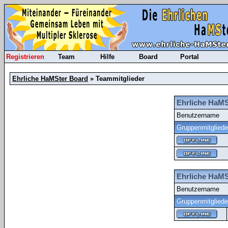
Registrieren
Team
Hilfe
Board
Portal
Ehrliche HaMSter Board
» Teammitglieder
Ehrliche HaMS
Benutzername
Gruppenmitgliede
Ehrliche HaMS
Benutzername
Gruppenmitgliede