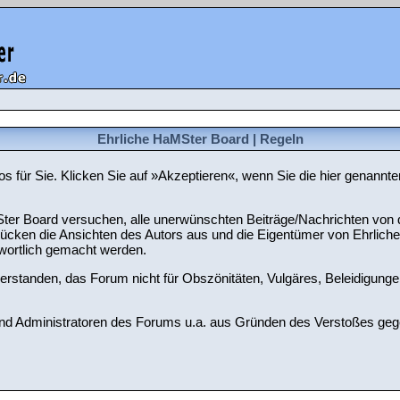
Ehrliche HaMSter Board | Regeln
nlos für Sie. Klicken Sie auf »Akzeptieren«, wenn Sie die hier gena
er Board versuchen, alle unerwünschten Beiträge/Nachrichten von di
 drücken die Ansichten des Autors aus und die Eigentümer von Ehrli
twortlich gemacht werden.
verstanden, das Forum nicht für Obszönitäten, Vulgäres, Beleidigunge
d Administratoren des Forums u.a. aus Gründen des Verstoßes gegen 