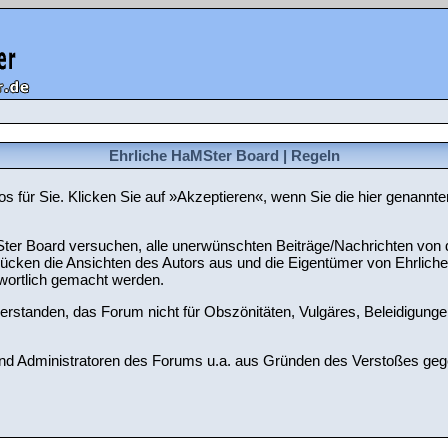
Ehrliche HaMSter Board | Regeln
nlos für Sie. Klicken Sie auf »Akzeptieren«, wenn Sie die hier gena
er Board versuchen, alle unerwünschten Beiträge/Nachrichten von di
 drücken die Ansichten des Autors aus und die Eigentümer von Ehrli
twortlich gemacht werden.
verstanden, das Forum nicht für Obszönitäten, Vulgäres, Beleidigunge
d Administratoren des Forums u.a. aus Gründen des Verstoßes gegen 