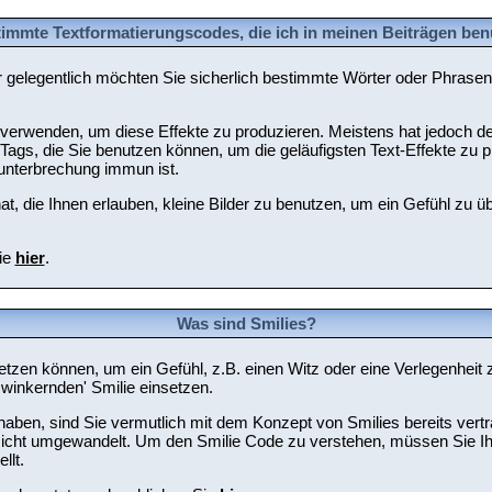
timmte Textformatierungscodes, die ich in meinen Beiträgen be
er gelegentlich möchten Sie sicherlich bestimmte Wörter oder Phrasen 
rwenden, um diese Effekte zu produzieren. Meistens hat jedoch de
ags, die Sie benutzen können, um die geläufigsten Text-Effekte zu p
unterbrechung immun ist.
hat, die Ihnen erlauben, kleine Bilder zu benutzen, um ein Gefühl zu 
ie
hier
.
Was sind Smilies?
einsetzen können, um ein Gefühl, z.B. einen Witz oder eine Verlegenhe
zwinkernden' Smilie einsetzen.
aben, sind Sie vermutlich mit dem Konzept von Smilies bereits vert
sicht umgewandelt. Um den Smilie Code zu verstehen, müssen Sie Ihr
llt.