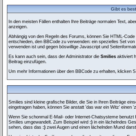
Gibt es bes
In den meisten Fällen enthalten Ihre Beiträge normalen Text, ab
anzeigen.
Abhängig von den Regeln des Forums, können Sie HTML-Code ve
entschieden, den BBCode zu verwenden: ein spezielles Set von T
verwenden ist und gegen böswillige Javascript und Seitenformat
Es kann auch sein, dass der Administrator die
Smilies
aktiviert 
Beitrag einzufügen.
Um mehr Informationen über den BBCode zu erhalten, klicken S
Smilies sind kleine grafische Bilder, die Sie in Ihren Beiträge 
eingetragen haben, können Sie anstatt 'das war ein Witz' einen '
Wenn Sie schonmal E-Mail- oder Internet-Chatsysteme benutzt h
Smilies umgewandelt. Zum Beispiel wird
:)
in ein lächelndes Ge
sehen, dass das
:)
zwei Augen und einen lächelnden Mund darste