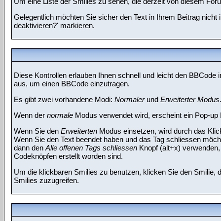
Um eine Liste der Smilies zu sehen, die derzeit von diesem For
Gelegentlich möchten Sie sicher den Text in Ihrem Beitrag nich
deaktivieren?' markieren.
Diese Kontrollen erlauben Ihnen schnell und leicht den BBCode i
aus, um einen BBCode einzutragen.
Es gibt zwei vorhandene Modi:
Normaler
und
Erweiterter Modus
Wenn der
normale
Modus verwendet wird, erscheint ein Pop-up Di
Wenn Sie den
Erweiterten
Modus einsetzen, wird durch das Klic
Wenn Sie den Text beendet haben und das Tag schliessen möcht
dann den
Alle offenen Tags schliessen
Knopf (alt+x) verwenden, u
Codeknöpfen erstellt worden sind.
Um die klickbaren Smilies zu benutzen, klicken Sie den Smilie, 
Smilies zuzugreifen.