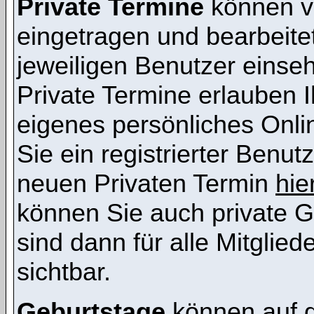
Private Termine
können vo
eingetragen und bearbeitet
jeweiligen Benutzer einsehb
Private Termine erlauben I
eigenes persönliches Onl
Sie ein registrierter Benut
neuen Privaten Termin
hie
können Sie auch private G
sind dann für alle Mitglie
sichtbar.
Geburtstage
können auf 