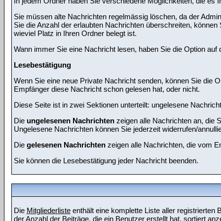
In jedem Ordner haben Sie verschiedene Möglichkeiten, die es I
Sie müssen alte Nachrichten regelmässig löschen, da der Adminis
Sie die Anzahl der erlaubten Nachrichten überschreiten, können 
wieviel Platz in Ihren Ordner belegt ist.
Wann immer Sie eine Nachricht lesen, haben Sie die Option auf d
Lesebestätigung
Wenn Sie eine neue Private Nachricht senden, können Sie die Op
Empfänger diese Nachricht schon gelesen hat, oder nicht.
Diese Seite ist in zwei Sektionen unterteilt: ungelesene Nachric
Die
ungelesenen Nachrichten
zeigen alle Nachrichten an, die 
Ungelesene Nachrichten können Sie jederzeit widerrufen/annullier
Die
gelesenen Nachrichten
zeigen alle Nachrichten, die vom E
Sie können die Lesebestätigung jeder Nachricht beenden.
Die
Mitgliederliste
enthält eine komplette Liste aller registrier
der Anzahl der Beiträge, die ein Benutzer erstellt hat, sortiert anz