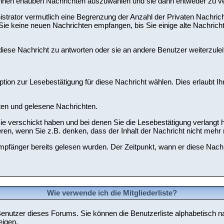
hnen erlauben Nachrichten auszuwählen und sie dann entweder zu ver
trator vermutlich eine Begrenzung der Anzahl der Privaten Nachricht
Sie keine neuen Nachrichten empfangen, bis Sie einige alte Nachricht
iese Nachricht zu antworten oder sie an andere Benutzer weiterzulei
tion zur Lesebestätigung für diese Nachricht wählen. Dies erlaubt I
hten und gelesene Nachrichten.
Sie verschickt haben und bei denen Sie die Lesebestätigung verlangt 
en, wenn Sie z.B. denken, dass der Inhalt der Nachricht nicht mehr r
mpfänger bereits gelesen wurden. Der Zeitpunkt, wann er diese Nachr
Wie verwende ich die Mitgliederliste?
ten Benutzer dieses Forums. Sie können die Benutzerliste alphabetis
eigen.