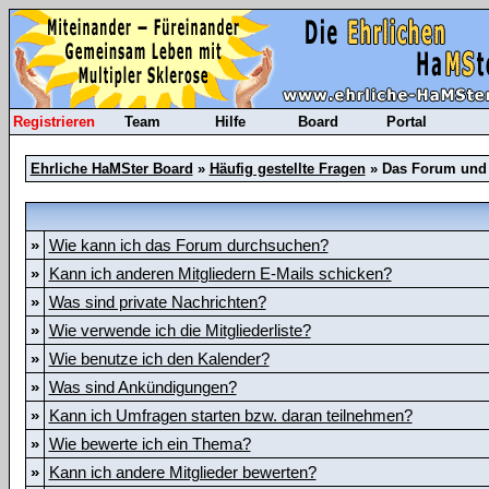
Registrieren
Team
Hilfe
Board
Portal
Ehrliche HaMSter Board
»
Häufig gestellte Fragen
» Das Forum und 
»
Wie kann ich das Forum durchsuchen?
»
Kann ich anderen Mitgliedern E-Mails schicken?
»
Was sind private Nachrichten?
»
Wie verwende ich die Mitgliederliste?
»
Wie benutze ich den Kalender?
»
Was sind Ankündigungen?
»
Kann ich Umfragen starten bzw. daran teilnehmen?
»
Wie bewerte ich ein Thema?
»
Kann ich andere Mitglieder bewerten?