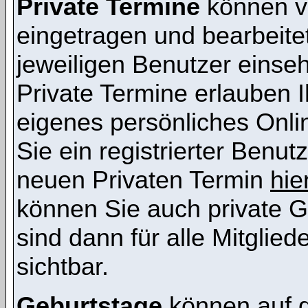
Private Termine
können vo
eingetragen und bearbeitet
jeweiligen Benutzer einsehb
Private Termine erlauben I
eigenes persönliches Onl
Sie ein registrierter Benut
neuen Privaten Termin
hie
können Sie auch private G
sind dann für alle Mitglie
sichtbar.
Geburtstage
können auf 