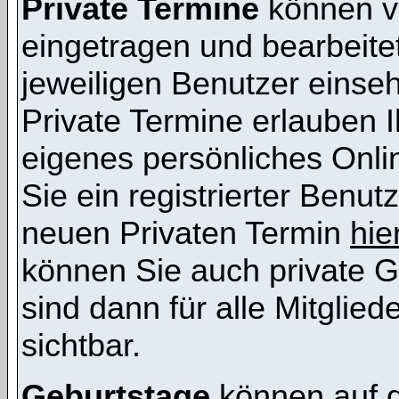
Private Termine
können vo
eingetragen und bearbeitet
jeweiligen Benutzer einsehb
Private Termine erlauben I
eigenes persönliches Onl
Sie ein registrierter Benut
neuen Privaten Termin
hie
können Sie auch private G
sind dann für alle Mitglie
sichtbar.
Geburtstage
können auf 