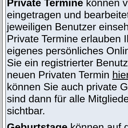
Private Termine
können vo
eingetragen und bearbeitet
jeweiligen Benutzer einsehb
Private Termine erlauben I
eigenes persönliches Onl
Sie ein registrierter Benut
neuen Privaten Termin
hie
können Sie auch private G
sind dann für alle Mitglie
sichtbar.
Geburtstage
können auf 