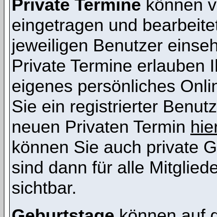
Private Termine
können vo
eingetragen und bearbeitet
jeweiligen Benutzer einsehb
Private Termine erlauben I
eigenes persönliches Onl
Sie ein registrierter Benut
neuen Privaten Termin
hie
können Sie auch private G
sind dann für alle Mitglie
sichtbar.
Geburtstage
können auf 