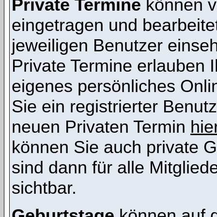
Private Termine
können vo
eingetragen und bearbeitet
jeweiligen Benutzer einsehb
Private Termine erlauben I
eigenes persönliches Onl
Sie ein registrierter Benut
neuen Privaten Termin
hie
können Sie auch private G
sind dann für alle Mitglie
sichtbar.
Geburtstage
können auf 