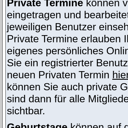
Private Termine
können vo
eingetragen und bearbeitet
jeweiligen Benutzer einsehb
Private Termine erlauben I
eigenes persönliches Onl
Sie ein registrierter Benut
neuen Privaten Termin
hie
können Sie auch private G
sind dann für alle Mitglie
sichtbar.
Geburtstage
können auf 