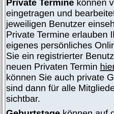
Private Termine
können vo
eingetragen und bearbeitet
jeweiligen Benutzer einsehb
Private Termine erlauben I
eigenes persönliches Onl
Sie ein registrierter Benut
neuen Privaten Termin
hie
können Sie auch private G
sind dann für alle Mitglie
sichtbar.
Geburtstage
können auf 