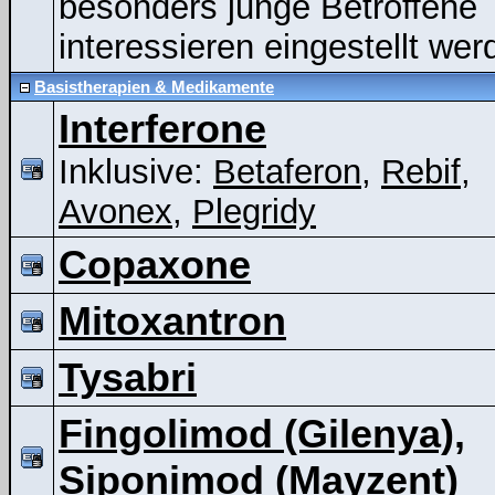
besonders junge Betroffene
interessieren eingestellt wer
Basistherapien & Medikamente
Interferone
Inklusive:
Betaferon
,
Rebif
,
Avonex
,
Plegridy
Copaxone
Mitoxantron
Tysabri
Fingolimod (Gilenya),
Siponimod (Mayzent)