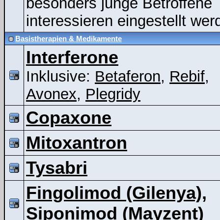
besonders junge Betroffene
interessieren eingestellt wer
Basistherapien & Medikamente
Interferone
Inklusive:
Betaferon
,
Rebif
,
Avonex
,
Plegridy
Copaxone
Mitoxantron
Tysabri
Fingolimod (Gilenya),
Siponimod (Mayzent)