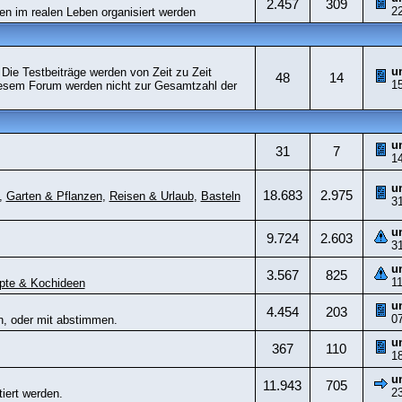
2.457
309
2
fen im realen Leben organisiert werden
u
Die Testbeiträge werden von Zeit zu Zeit
48
14
1
 diesem Forum werden nicht zur Gesamtzahl der
u
31
7
1
u
18.683
2.975
,
Garten & Pflanzen
,
Reisen & Urlaub
,
Basteln
3
u
9.724
2.603
3
u
3.567
825
1
pte & Kochideen
u
4.454
203
0
en, oder mit abstimmen.
u
367
110
1
u
11.943
705
2
iert werden.