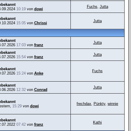
nbekannt
Fuchs
,
Jutta
3.09.2024
10:19
von
dowi
nbekannt
Jutta
0.10.2024
15:05
von
Chrissi
nbekannt
Jutta
3.07.2026
17:03
von
franz
nbekannt
Jutta
4.07.2026
15:54
von
franz
nbekannt
Fuchs
9.07.2026
15:24
von
Anke
nbekannt
Jutta
8.06.2026
12:32
von
Conrad
nbekannt
frechdax
,
Pünkty
,
winnie
estern,
15:29
von
dowi
nbekannt
Kathi
2.07.2022
07:42
von
franz