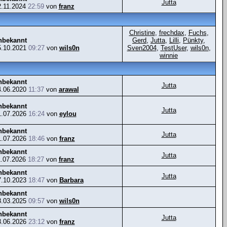
Jutta
2.11.2024
22:59
von
franz
Christine
,
frechdax
,
Fuchs
,
nbekannt
Gerd
,
Jutta
,
Lilli
,
Pünkty
,
5.10.2021
09:27
von
wils0n
Sven2004
,
TestUser
,
wils0n
,
winnie
nbekannt
Jutta
4.06.2020
11:37
von
arawal
nbekannt
Jutta
1.07.2026
16:24
von
eylou
nbekannt
Jutta
1.07.2026
18:46
von
franz
nbekannt
Jutta
1.07.2026
18:27
von
franz
nbekannt
Jutta
7.10.2023
18:47
von
Barbara
nbekannt
8.03.2025
09:57
von
wils0n
nbekannt
Jutta
3.06.2026
23:12
von
franz