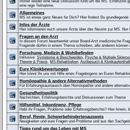
Immer wieder eine neue Diskussion rund um die MS. Eindrücke ge
eine rege Teilnahme.
Allgemeines
MS ist etwas ganz Neues für Dich? Hier findest Du grundlegende 
Infos der Ärzte
Hier informieren euch unsere Ärzte über das Neuste zur MS. Nur 
Fragen an den Arzt
In diesem Forum beantwortet unser Board-Arzt medizinische Fra
Fragende dürfen in einem Thema schreiben, alle anderen können n
Forschung, Medizin & Wohlbefinden
Inklusive:
Symptome & Beschwerden
,
Psyche & Multiple Skleros
Theorie & Praxis
,
MS-Rehakliniken
,
Arztbesuch & Klinikaufenthal
Eure Klinikbewertungen
Hier könnt Ihr uns mit Hilfe eines Fragebogens an Euren Rehaklin
Homöopathie & andere Alternativmethoden
Für Erfahrungsaustausch über Homöopathie und andere alternat
Gesundheitspolitik
Nachrichten, Erfahrungsberichte und Diskussionen zum Thema
Hilfsmittel, Inkontinenz, Pflege
Habt ihr Fragen, Probleme oder Erfahrungsberichte? Hier hinein, bi
Beruf, Rente, Schwerbehindertenausweis
Neuigkeiten und eure Fragen und Probleme und aus den Sachgeb
Tipps rund um das Leben mit MS