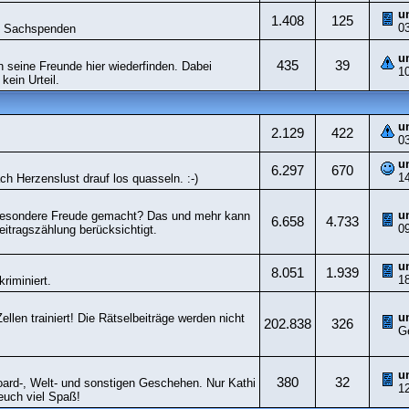
u
1.408
125
0
nd Sachspenden
u
435
39
n seine Freunde hier wiederfinden. Dabei
1
kein Urteil.
u
2.129
422
0
u
6.297
670
1
ach Herzenslust drauf los quasseln. :-)
u
 besondere Freude gemacht? Das und mehr kann
6.658
4.733
0
eitragszählung berücksichtigt.
u
8.051
1.939
1
riminiert.
u
llen trainiert! Die Rätselbeiträge werden nicht
202.838
326
G
u
380
32
oard-, Welt- und sonstigen Geschehen. Nur Kathi
1
euch viel Spaß!