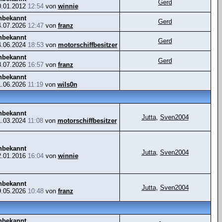
Gerd
0.01.2012
12:54
von
winnie
nbekannt
Gerd
4.07.2026
12:47
von
franz
nbekannt
Gerd
4.06.2024
18:53
von
motorschiffbesitzer
nbekannt
Gerd
8.07.2026
16:57
von
franz
nbekannt
1.06.2026
11:19
von
wils0n
nbekannt
Jutta
,
Sven2004
1.03.2024
11:08
von
motorschiffbesitzer
nbekannt
Jutta
,
Sven2004
2.01.2016
16:04
von
winnie
nbekannt
Jutta
,
Sven2004
9.05.2026
10:48
von
franz
nbekannt