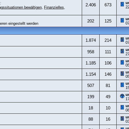
u
:
2.406
673
2
agssituationen bewältigen
,
Finanzielles
,
u
202
125
0
eren eingestellt werden
u
1.874
214
0
u
958
111
2
u
1.185
106
0
u
1.154
146
0
u
507
81
1
u
199
49
1
u
18
10
0
u
88
16
0
u