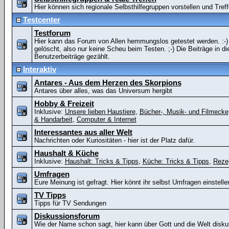
Hier können sich regionale Selbsthilfegruppen vorstellen und Tref
Testcenter
Testforum
Hier kann das Forum von Allen hemmungslos getestet werden. :-) 
gelöscht, also nur keine Scheu beim Testen. ;-) Die Beiträge in
Benutzerbeiträge gezählt.
Interaktiv
Antares - Aus dem Herzen des Skorpions
Antares über alles, was das Universum hergibt
Hobby & Freizeit
Inklusive:
Unsere lieben Haustiere
,
Bücher-, Musik- und Filmecke
& Handarbeit
,
Computer & Internet
Interessantes aus aller Welt
Nachrichten oder Kuriositäten - hier ist der Platz dafür.
Haushalt & Küche
Inklusive:
Haushalt: Tricks & Tipps
,
Küche: Tricks & Tipps
,
Reze
Umfragen
Eure Meinung ist gefragt. Hier könnt ihr selbst Umfragen einstell
TV Tipps
Tipps für TV Sendungen
Diskussionsforum
Wie der Name schon sagt, hier kann über Gott und die Welt diskut