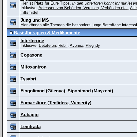
Hier ist Platz für Eure Tipps.
In den Unterforen könnt Ihr nur lesen
Inklusive:
Adressen von Behörden, Vereinen, Verbänden etc.
,
Allt
Hilfsmittel
Jung und MS
Hier können alle Themen die besonders junge Betroffene interessi
Basistherapien & Medikamente
Interferone
Inklusive:
Betaferon
,
Rebif
,
Avonex
,
Plegridy
Copaxone
Mitoxantron
Tysabri
Fingolimod (Gilenya), Siponimod (Mayzent)
Fumarsäure (Tecfidera, Vumerity)
Aubagio
Lemtrada