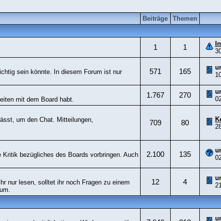
Beiträge
Themen
I
1
1
3
u
571
165
ichtig sein könnte. In diesem Forum ist nur
1
u
1.767
270
0
keiten mit dem Board habt.
K
ässt, um den Chat. Mitteilungen,
709
80
2
u
2.100
135
 Kritik bezügliches des Boards vorbringen. Auch
0
u
12
4
hr nur lesen, solltet ihr noch Fragen zu einem
2
rum.
u