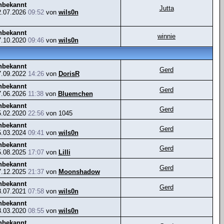
nbekannt
Jutta
2.07.2026
09:52
von
wils0n
nbekannt
winnie
7.10.2020
09:46
von
wils0n
nbekannt
Gerd
7.09.2022
14:26
von
DorisR
nbekannt
Gerd
7.06.2026
11:38
von
Bluemchen
nbekannt
Gerd
5.02.2020
22:56
von 1045
nbekannt
Gerd
5.03.2024
09:41
von
wils0n
nbekannt
Gerd
5.08.2025
17:07
von
Lilli
nbekannt
Gerd
7.12.2025
21:37
von
Moonshadow
nbekannt
Gerd
8.07.2021
07:58
von
wils0n
nbekannt
3.03.2020
08:55
von
wils0n
nbekannt