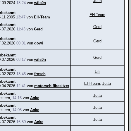
Jutta
2.09.2024
13:24
von
wils0n
nbekannt
EH-Team
5.11.2005
13:47
von
EH-Team
nbekannt
Gerd
5.07.2026
11:43
von
Gerd
nbekannt
Gerd
7.02.2026
00:01
von
dowi
nbekannt
Gerd
0.07.2026
08:17
von
wils0n
nbekannt
Lilli
3.02.2023
13:45
von
frosch
nbekannt
EH-Team
,
Jutta
0.04.2026
12:41
von
motorschiffbesitzer
nbekannt
Jutta
estern,
14:16
von
Anke
nbekannt
Jutta
estern,
14:05
von
Anke
nbekannt
Jutta
5.07.2026
16:59
von
Anke