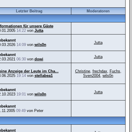
Letzter Beitrag
Moderatoren
nformationen für unsere Gäste
0.01.2005
14:22
von
Jutta
nbekannt
Jutta
0.03.2026
14:09
von
wils0n
nbekannt
Jutta
2.03.2021
06:30
von
dowi
eine Anzeige der Leute im Cha...
Christine
,
frechdax
,
Fuchs
,
8.06.2025
19:14
von
stellabea1
Sven2004
,
wils0n
nbekannt
Jutta
2.10.2023
19:01
von
wils0n
nbekannt
1.11.2005
09:49
von Peter
nbekannt