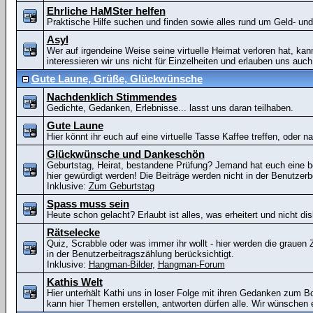
Ehrliche HaMSter helfen
Praktische Hilfe suchen und finden sowie alles rund um Geld- u
Asyl
Wer auf irgendeine Weise seine virtuelle Heimat verloren hat, kan
interessieren wir uns nicht für Einzelheiten und erlauben uns auch 
Gute Laune, Grüße, Glückwünsche
Nachdenklich Stimmendes
Gedichte, Gedanken, Erlebnisse... lasst uns daran teilhaben.
Gute Laune
Hier könnt ihr euch auf eine virtuelle Tasse Kaffee treffen, oder n
Glückwünsche und Dankeschön
Geburtstag, Heirat, bestandene Prüfung? Jemand hat euch eine
hier gewürdigt werden! Die Beiträge werden nicht in der Benutzerb
Inklusive:
Zum Geburtstag
Spass muss sein
Heute schon gelacht? Erlaubt ist alles, was erheitert und nicht disk
Rätselecke
Quiz, Scrabble oder was immer ihr wollt - hier werden die grauen Ze
in der Benutzerbeitragszählung berücksichtigt.
Inklusive:
Hangman-Bilder
,
Hangman-Forum
Kathis Welt
Hier unterhält Kathi uns in loser Folge mit ihren Gedanken zum B
kann hier Themen erstellen, antworten dürfen alle. Wir wünschen 