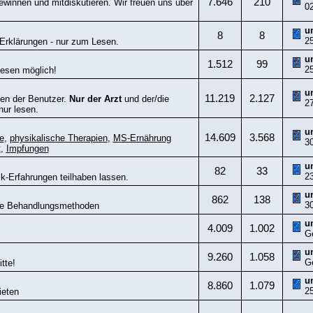
7.646
210
winnen und mitdiskutieren. Wir freuen uns über
0
u
8
8
2
Erklärungen - nur zum Lesen.
u
1.512
99
2
lesen möglich!
u
11.219
2.127
gen der Benutzer.
Nur der Arzt
und der/die
2
ur lesen.
u
14.609
3.568
e
,
physikalische Therapien
,
MS-Ernährung
3
t
,
Impfungen
u
82
33
2
ik-Erfahrungen teilhaben lassen.
u
862
138
3
ive Behandlungsmethoden
u
4.009
1.002
G
u
9.260
1.058
G
tte!
u
8.860
1.079
2
ieten