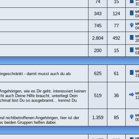
74
15
1
u
343
124
0
u
745
77
0
u
2.804
492
2
u
200
15
0
u
625
61
ingeschränkt - damit musst auch du als
3
gehörigen, wie es Dir geht, interessiert keinen
u
519
36
t auch Deine Hilfe braucht, unterliegt Dein
1
chmal bist Du so ausgebrannt... kennst Du
u
1.359
85
 nichtbetroffenen Angehörigen, hier ist der
0
s beiden Gruppen helfen dabei.
u