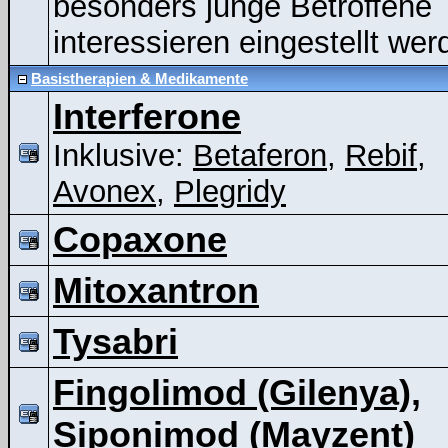
besonders junge Betroffene
interessieren eingestellt wer
Basistherapien & Medikamente
Interferone
Inklusive:
Betaferon
,
Rebif
,
Avonex
,
Plegridy
Copaxone
Mitoxantron
Tysabri
Fingolimod (Gilenya),
Siponimod (Mayzent)