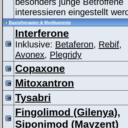
besonders junge Betroffene
interessieren eingestellt wer
Basistherapien & Medikamente
Interferone
Inklusive:
Betaferon
,
Rebif
,
Avonex
,
Plegridy
Copaxone
Mitoxantron
Tysabri
Fingolimod (Gilenya),
Siponimod (Mayzent)