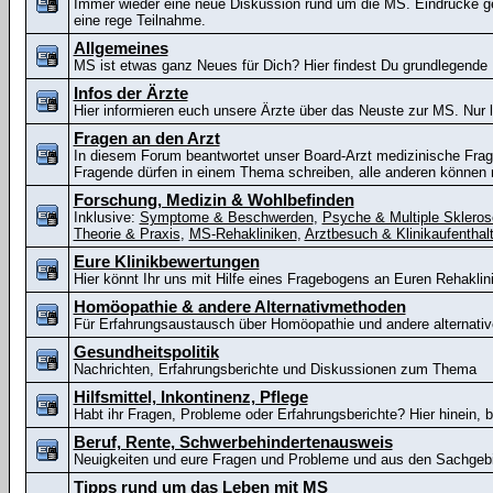
Immer wieder eine neue Diskussion rund um die MS. Eindrücke ge
eine rege Teilnahme.
Allgemeines
MS ist etwas ganz Neues für Dich? Hier findest Du grundlegende 
Infos der Ärzte
Hier informieren euch unsere Ärzte über das Neuste zur MS. Nur 
Fragen an den Arzt
In diesem Forum beantwortet unser Board-Arzt medizinische Fra
Fragende dürfen in einem Thema schreiben, alle anderen können n
Forschung, Medizin & Wohlbefinden
Inklusive:
Symptome & Beschwerden
,
Psyche & Multiple Skleros
Theorie & Praxis
,
MS-Rehakliniken
,
Arztbesuch & Klinikaufenthal
Eure Klinikbewertungen
Hier könnt Ihr uns mit Hilfe eines Fragebogens an Euren Rehaklin
Homöopathie & andere Alternativmethoden
Für Erfahrungsaustausch über Homöopathie und andere alternat
Gesundheitspolitik
Nachrichten, Erfahrungsberichte und Diskussionen zum Thema
Hilfsmittel, Inkontinenz, Pflege
Habt ihr Fragen, Probleme oder Erfahrungsberichte? Hier hinein, bi
Beruf, Rente, Schwerbehindertenausweis
Neuigkeiten und eure Fragen und Probleme und aus den Sachgeb
Tipps rund um das Leben mit MS