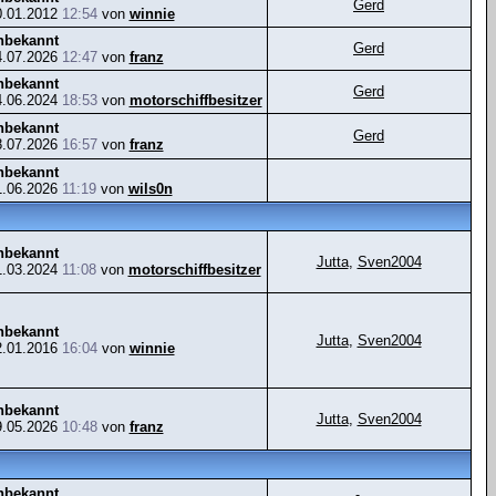
Gerd
0.01.2012
12:54
von
winnie
nbekannt
Gerd
4.07.2026
12:47
von
franz
nbekannt
Gerd
4.06.2024
18:53
von
motorschiffbesitzer
nbekannt
Gerd
8.07.2026
16:57
von
franz
nbekannt
1.06.2026
11:19
von
wils0n
nbekannt
Jutta
,
Sven2004
1.03.2024
11:08
von
motorschiffbesitzer
nbekannt
Jutta
,
Sven2004
2.01.2016
16:04
von
winnie
nbekannt
Jutta
,
Sven2004
9.05.2026
10:48
von
franz
nbekannt