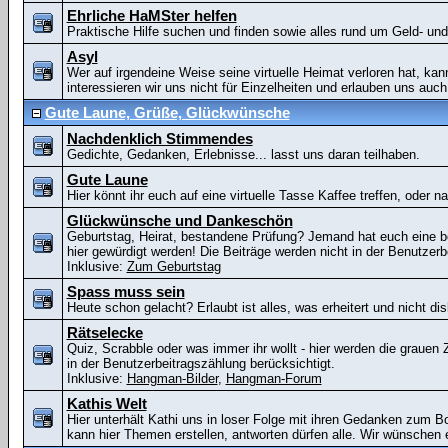
Ehrliche HaMSter helfen
Praktische Hilfe suchen und finden sowie alles rund um Geld- u
Asyl
Wer auf irgendeine Weise seine virtuelle Heimat verloren hat, kan
interessieren wir uns nicht für Einzelheiten und erlauben uns auch 
Gute Laune, Grüße, Glückwünsche
Nachdenklich Stimmendes
Gedichte, Gedanken, Erlebnisse... lasst uns daran teilhaben.
Gute Laune
Hier könnt ihr euch auf eine virtuelle Tasse Kaffee treffen, oder n
Glückwünsche und Dankeschön
Geburtstag, Heirat, bestandene Prüfung? Jemand hat euch eine
hier gewürdigt werden! Die Beiträge werden nicht in der Benutzerb
Inklusive:
Zum Geburtstag
Spass muss sein
Heute schon gelacht? Erlaubt ist alles, was erheitert und nicht disk
Rätselecke
Quiz, Scrabble oder was immer ihr wollt - hier werden die grauen Ze
in der Benutzerbeitragszählung berücksichtigt.
Inklusive:
Hangman-Bilder
,
Hangman-Forum
Kathis Welt
Hier unterhält Kathi uns in loser Folge mit ihren Gedanken zum B
kann hier Themen erstellen, antworten dürfen alle. Wir wünschen 