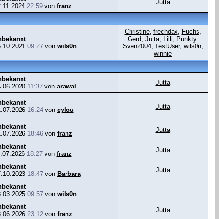
Jutta
2.11.2024
22:59
von
franz
Christine
,
frechdax
,
Fuchs
,
nbekannt
Gerd
,
Jutta
,
Lilli
,
Pünkty
,
5.10.2021
09:27
von
wils0n
Sven2004
,
TestUser
,
wils0n
,
winnie
nbekannt
Jutta
4.06.2020
11:37
von
arawal
nbekannt
Jutta
1.07.2026
16:24
von
eylou
nbekannt
Jutta
1.07.2026
18:46
von
franz
nbekannt
Jutta
1.07.2026
18:27
von
franz
nbekannt
Jutta
7.10.2023
18:47
von
Barbara
nbekannt
8.03.2025
09:57
von
wils0n
nbekannt
Jutta
3.06.2026
23:12
von
franz