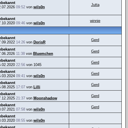
nbekannt
Jutta
2.07.2026
09:52
von
wils0n
nbekannt
winnie
7.10.2020
09:46
von
wils0n
nbekannt
Gerd
7.09.2022
14:26
von
DorisR
nbekannt
Gerd
7.06.2026
11:38
von
Bluemchen
nbekannt
Gerd
5.02.2020
22:56
von 1045
nbekannt
Gerd
5.03.2024
09:41
von
wils0n
nbekannt
Gerd
5.08.2025
17:07
von
Lilli
nbekannt
Gerd
7.12.2025
21:37
von
Moonshadow
nbekannt
Gerd
8.07.2021
07:58
von
wils0n
nbekannt
3.03.2020
08:55
von
wils0n
nbekannt