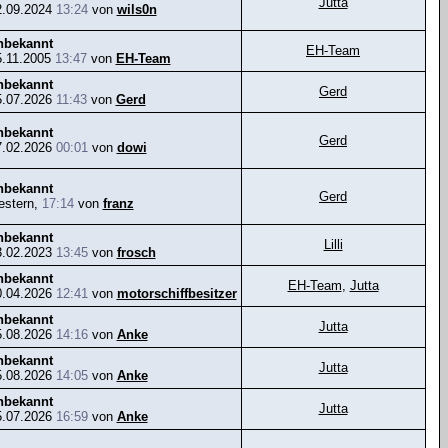
Jutta
2.09.2024
13:24
von
wils0n
nbekannt
EH-Team
5.11.2005
13:47
von
EH-Team
nbekannt
Gerd
5.07.2026
11:43
von
Gerd
nbekannt
Gerd
7.02.2026
00:01
von
dowi
nbekannt
Gerd
estern,
17:14
von
franz
nbekannt
Lilli
3.02.2023
13:45
von
frosch
nbekannt
EH-Team
,
Jutta
0.04.2026
12:41
von
motorschiffbesitzer
nbekannt
Jutta
5.08.2026
14:16
von
Anke
nbekannt
Jutta
5.08.2026
14:05
von
Anke
nbekannt
Jutta
5.07.2026
16:59
von
Anke