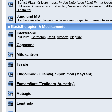
Hier ist Platz für Eure Tipps.
In den Unterforen könnt Ihr nur lesen
Inklusive:
Adressen von Behörden, Vereinen, Verbänden etc.
,
Allt
Hilfsmittel
Jung und MS
Hier können alle Themen die besonders junge Betroffene interessi
Basistherapien & Medikamente
Interferone
Inklusive:
Betaferon
,
Rebif
,
Avonex
,
Plegridy
Copaxone
Mitoxantron
Tysabri
Fingolimod (Gilenya), Siponimod (Mayzent)
Fumarsäure (Tecfidera, Vumerity)
Aubagio
Lemtrada