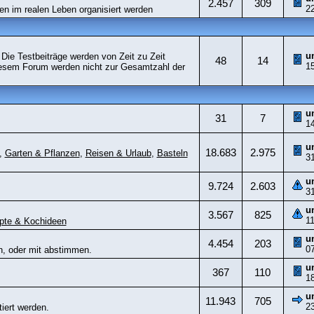
2.457
309
2
fen im realen Leben organisiert werden
u
Die Testbeiträge werden von Zeit zu Zeit
48
14
1
 diesem Forum werden nicht zur Gesamtzahl der
u
31
7
1
u
18.683
2.975
,
Garten & Pflanzen
,
Reisen & Urlaub
,
Basteln
3
u
9.724
2.603
3
u
3.567
825
1
pte & Kochideen
u
4.454
203
0
en, oder mit abstimmen.
u
367
110
1
u
11.943
705
2
iert werden.