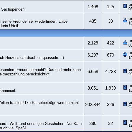
u
1.408
125
0
nd Sachspenden
u
435
39
n seine Freunde hier wiederfinden. Dabei
1
kein Urteil.
u
2.129
422
0
u
6.297
670
1
ach Herzenslust drauf los quasseln. :-)
u
 besondere Freude gemacht? Das und mehr kann
6.658
4.733
0
eitragszählung berücksichtigt.
u
8.051
1.939
1
riminiert.
u
llen trainiert! Die Rätselbeiträge werden nicht
202.844
326
G
u
380
32
oard-, Welt- und sonstigen Geschehen. Nur Kathi
1
euch viel Spaß!