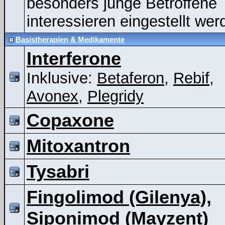
besonders junge Betroffene
interessieren eingestellt wer
Basistherapien & Medikamente
Interferone
Inklusive:
Betaferon
,
Rebif
,
Avonex
,
Plegridy
Copaxone
Mitoxantron
Tysabri
Fingolimod (Gilenya),
Siponimod (Mayzent)