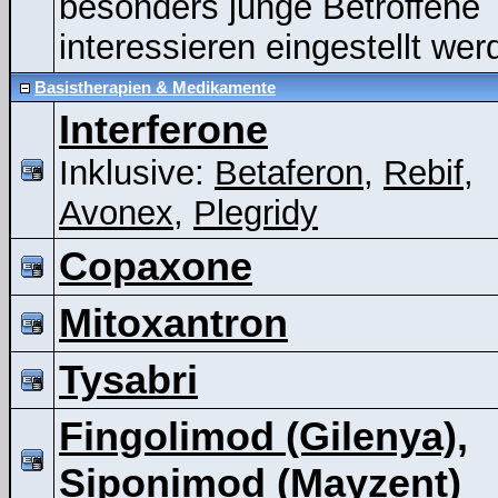
besonders junge Betroffene
interessieren eingestellt wer
Basistherapien & Medikamente
Interferone
Inklusive:
Betaferon
,
Rebif
,
Avonex
,
Plegridy
Copaxone
Mitoxantron
Tysabri
Fingolimod (Gilenya),
Siponimod (Mayzent)