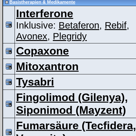
Basistherapien & Medikamente
Interferone
Inklusive:
Betaferon
,
Rebif
,
Avonex
,
Plegridy
Copaxone
Mitoxantron
Tysabri
Fingolimod (Gilenya),
Siponimod (Mayzent)
Fumarsäure (Tecfidera,