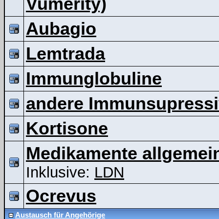
Vumerity)
Aubagio
Lemtrada
Immunglobuline
andere Immunsupressi
Kortisone
Medikamente allgemei
Inklusive:
LDN
Ocrevus
Austausch für Angehörige