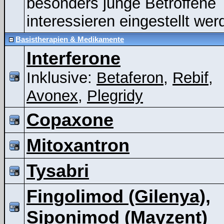
besonders junge Betroffene
interessieren eingestellt wer
Basistherapien & Medikamente
Interferone
Inklusive:
Betaferon
,
Rebif
,
Avonex
,
Plegridy
Copaxone
Mitoxantron
Tysabri
Fingolimod (Gilenya),
Siponimod (Mayzent)