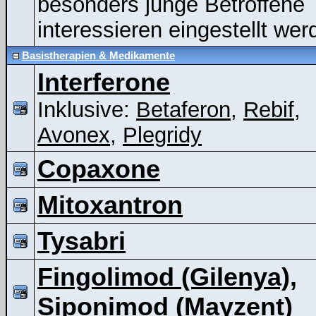
besonders junge Betroffene
interessieren eingestellt wer
Basistherapien & Medikamente
Interferone
Inklusive:
Betaferon
,
Rebif
,
Avonex
,
Plegridy
Copaxone
Mitoxantron
Tysabri
Fingolimod (Gilenya),
Siponimod (Mayzent)