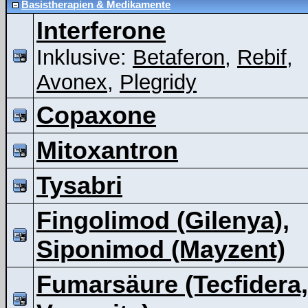
Basistherapien & Medikamente
Interferone
Inklusive:
Betaferon
,
Rebif
,
Avonex
,
Plegridy
Copaxone
Mitoxantron
Tysabri
Fingolimod (Gilenya),
Siponimod (Mayzent)
Fumarsäure (Tecfidera,