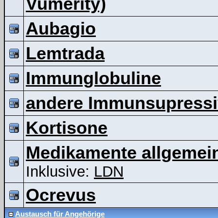
Vumerity)
Aubagio
Lemtrada
Immunglobuline
andere Immunsupressi
Kortisone
Medikamente allgemei
Inklusive:
LDN
Ocrevus
Austausch für Angehörige