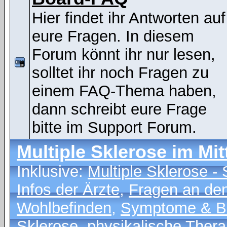
Hier findet ihr Antworten auf
eure Fragen. In diesem
Forum könnt ihr nur lesen,
solltet ihr noch Fragen zu
einem FAQ-Thema haben,
dann schreibt eure Frage
bitte im Support Forum.
Multiple Sklerose im Mit
Inklusive:
Multiple Sklerose 
Infos der Ärzte
,
Fragen an den
Wohlbefinden
,
Symptome & B
Sklerose
,
physikalische Thera