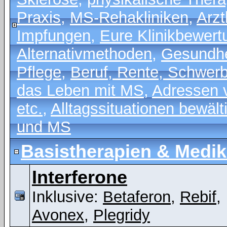
Praxis
,
MS-Rehakliniken
,
Arzt
Impfungen
,
Eure Klinikbewer
Alternativmethoden
,
Gesundhei
Pflege
,
Beruf, Rente, Schwer
das Leben mit MS
,
Adressen 
etc.
,
Alltagssituationen bewält
und MS
Basistherapien & Medi
Interferone
Inklusive:
Betaferon
,
Rebif
,
Avonex
,
Plegridy