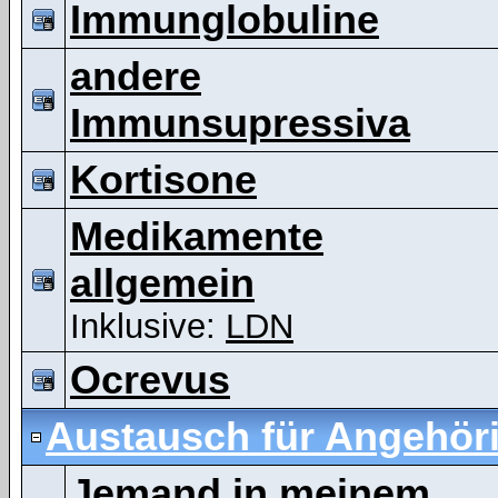
Immunglobuline
andere
Immunsupressiva
Kortisone
Medikamente
allgemein
Inklusive:
LDN
Ocrevus
Austausch für Angehör
Jemand in meinem