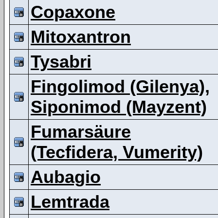
Copaxone
Mitoxantron
Tysabri
Fingolimod (Gilenya),
Siponimod (Mayzent)
Fumarsäure
(Tecfidera, Vumerity)
Aubagio
Lemtrada